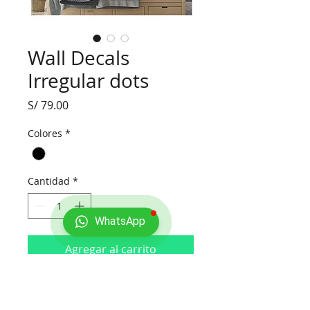
Wall Decals
Irregular dots
Precio
S/ 79.00
Colores
*
Cantidad
*
WhatsApp
Agregar al carrito
Wall Decals - Stickers individuales de 
pared.Atrévete a decora rápido y 